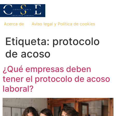
Saltar
al
contenido
Acerca de
Aviso legal y Política de cookies
Etiqueta:
protocolo
de acoso
¿Qué empresas deben
tener el protocolo de acoso
laboral?